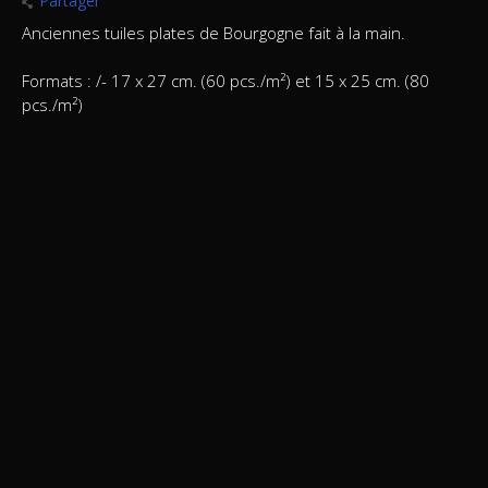
Partager
Anciennes tuiles plates de Bourgogne fait à la main.
Formats : /- 17 x 27 cm. (60 pcs./m²) et 15 x 25 cm. (80
pcs./m²)
Couleur : rouge brun orange nuancée
Retourner au résumé
Contactez-nous
Westvlaamse Steencentrale
Nelcastraat 8
8860 Lendelede
Tél: +3256411739
Fax: +3256417976
info@wvsbricks.be
TVA BE0794587079