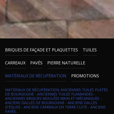
BRIQUES DE FAÇADE ET PLAQUETTES
TUILES
CARREAUX
PAVÉS
PIERRE NATURELLE
MATÉRIAUX DE RÉCUPÉRATION
PROMOTIONS
MATÉRIAUX DE RÉCUPÉRATION: ANCIENNES TUILES PLATES
DE BOURGOGNE - ANCIENNES TUILES FLAMANDES -
ANCIENNES BRIQUES MOULÉES MAIN ET MÉCANIQUES -
ANCIENS DALLES DE BOURGOGNE - ANCIENS DALLES
D'ÉGLISE - ANCIENS CARREAUX EN TERRE CUITE - ANCIENS
PAVÉS...