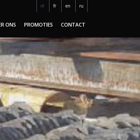
nl
fr
en
ru
ER ONS
PROMOTIES
CONTACT