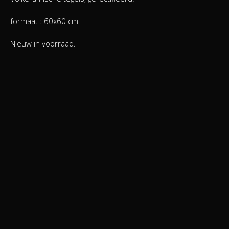
formaat : 60x60 cm.
Nieuw in voorraad.
ZEER AANTREKKELIJKE PRIJZEN !!
Kom en overtuig uzelf !
Terug naar overzicht
Contacteer ons
Westvlaamse Steencentrale
Nelcastraat 8
8860 Lendelede
Tel: +3256411739
Fax: +3256417976
info@wvsbricks.be
BTW BE0794587079
Home
Disclaimer
Contact
Sitemap
Producten